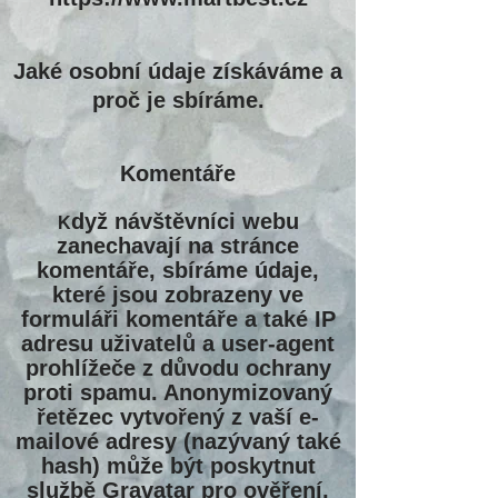
Jaké osobní údaje získáváme a
proč je sbíráme.
Komentáře
dyž návštěvníci webu
K
zanechavají na stránce
komentáře, sbíráme údaje,
které jsou zobrazeny ve
formuláři komentáře a také IP
adresu uživatelů a user-agent
prohlížeče z důvodu ochrany
proti spamu. Anonymizovaný
řetězec vytvořený z vaší e-
mailové adresy (nazývaný také
hash) může být poskytnut
službě Gravatar pro ověření,