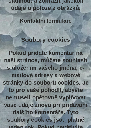
stáhnout a zobrazit jakékoli
údaje o poloze z obrázků.
Kontaktní formuláře
Soubory cookies
Pokud přidáte komentář na
naší stránce, můžete souhlasit
s uložením vašeho jména, e-
mailové adresy a webové
stránky do souborů cookies. Je
to pro vaše pohodlí, abyste
nemuseli opětovně vyplňovat
vaše údaje znovu při přidávání
dalšího komentáře. Tyto
soubory cookies jsou platné
jeden rok. Pokud navštívíte