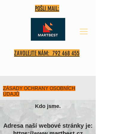
POŠLI MAIL:
ZAVOLEJTE NÁM: 792 468 455
ZÁSADY OCHRANY OSOBNÍCH
ÚDAJŮ
Kdo jsme.
Adresa naší webové stránky je:
https://www.martbest.cz