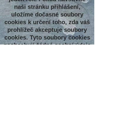
naši stránku přihlášení,
uložíme dočasné soubory
cookies k určení toho, zda váš
prohlížeč akceptuje soubory
cookies. Tyto soubory cookies
neobsahují žádné osobní údaje
a jsou odstraněny při zavření
prohlížeče. Při přihlášení
nastavíme několik souborů
cookies, abychom uložili vaše
přihlašovací údaje a nastavení
zobrazení. Přihlašovací
cookies jsou platné dva dny a
nastavení zobrazení jeden rok.
Pokud zvolíte možnost
„zapamatovat“, vaše přihlášení
bude platné dva týdny. Při