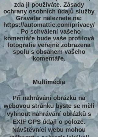
zda ji používáte. Zásady
ochrany osobních údajů služby
Gravatar naleznete na:
https://automattic.com/privacy/
.
Po schválení vašeho
komentáře bude vaše profilová
fotografie veřejně zobrazena
spolu s obsahem vašeho
komentáře.
Multimédia
Při nahrávání obrázků na
webovou stránku byste se měli
vyhnout nahrávání obrázků s
EXIF ​​GPS údaji o poloze.
Návštěvníci webu mohou